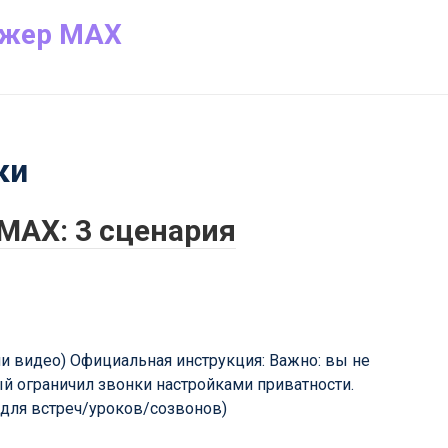
джер MAX
звонки, приватность, контакты, чаты и папки, безопасност
ки
 MAX: 3 сценария
ли видео) Официальная инструкция: Важно: вы не
й ограничил звонки настройками приватности.
(для встреч/уроков/созвонов)