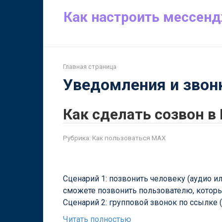
Перейти
Как настроить мессен
к
контенту
Пошаговая настройка MAX: уведомления и 
Главная страница
Уведомления и звон
Как сделать созвон в
Рубрика:
Как пользоваться MAX
Сценарий 1: позвонить человеку (аудио и
сможете позвонить пользователю, которы
Сценарий 2: групповой звонок по ссылке 
Читать полностью