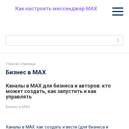
Перейти
Как настроить мессенджер MAX
к
Пошаговая настройка MAX: уведомления и
контенту
звонки, приватность, контакты, чаты и папки,
безопасность, полезные советы.
Поиск:
Главная страница
Бизнес в MAX
Каналы в MAX для бизнеса и авторов: кто
может создать, как запустить и как
управлять
Бизнес в MAX
Каналы в MAX: как создать и вести (для бизнеса и