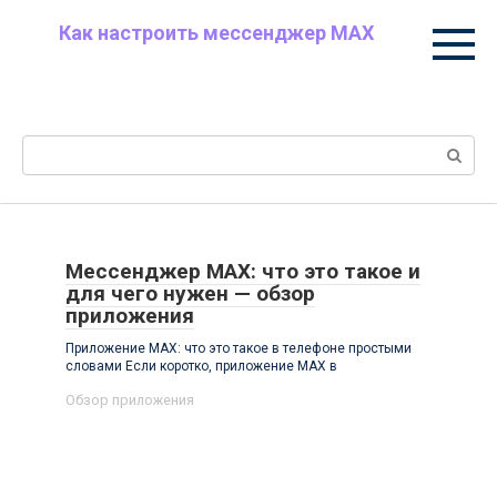
Перейти
Как настроить мессенджер MAX
к
Пошаговая настройка MAX: уведомления и
контенту
звонки, приватность, контакты, чаты и папки,
безопасность, полезные советы.
Поиск:
Мессенджер MAX: что это такое и
для чего нужен — обзор
приложения
Приложение MAX: что это такое в телефоне простыми
словами Если коротко, приложение MAX в
Обзор приложения