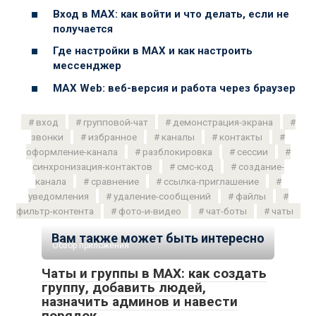
Вход в MAX: как войти и что делать, если не
получается
Где настройки в MAX и как настроить
мессенджер
MAX Web: веб-версия и работа через браузер
вход
групповой-чат
демонстрация-экрана
звонки
избранное
каналы
контакты
оформление-канала
разблокировка
сессии
синхронизация-контактов
смс-код
создание-
канала
сравнение
ссылка-приглашение
уведомления
удаление-сообщений
файлы
фильтр-контента
фото-и-видео
чат-боты
чаты
Вам также может быть интересно
Обзор приложения
Чаты и группы в MAX: как создать
группу, добавить людей,
назначить админов и навести
порядок