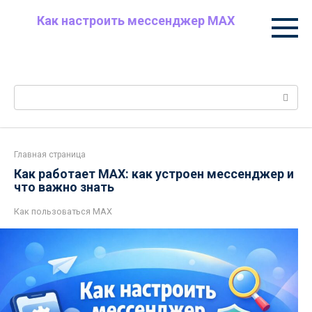
Перейти
Как настроить мессенджер MAX
к
Пошаговая настройка MAX: уведомления и
контенту
звонки, приватность, контакты, чаты и папки,
безопасность, полезные советы.
Поиск:
Главная страница
Как работает MAX: как устроен мессенджер и
что важно знать
Как пользоваться MAX